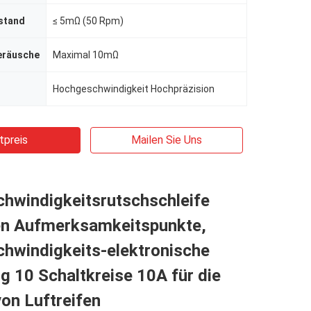
stand
≤ 5mΩ (50 Rpm)
eräusche
Maximal 10mΩ
Hochgeschwindigkeit Hochpräzision
tpreis
Mailen Sie Uns
hwindigkeitsrutschschleife
n Aufmerksamkeitspunkte,
hwindigkeits-elektronische
g 10 Schaltkreise 10A für die
on Luftreifen