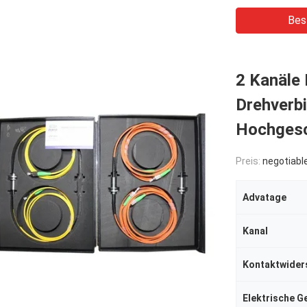
Bes
2 Kanäle 
Drehverb
Hochgesc
Preis:
negotiabl
Advatage
Kanal
Kontaktwider
Elektrische G