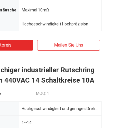
eräusche
Maximal 10mΩ
Hochgeschwindigkeit Hochpräzision
tpreis
Mailen Sie Uns
higer industrieller Rutschring
 440VAC 14 Schaltkreise 10A
e
MOQ:
1
Hochgeschwindigkeit und geringes Drehmoment
1~14