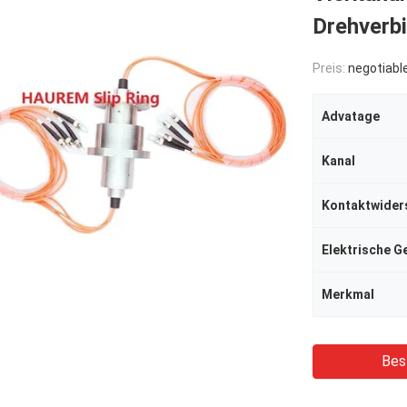
Drehver
Preis:
negotiabl
Advatage
Kanal
Kontaktwider
Elektrische G
Merkmal
Bes