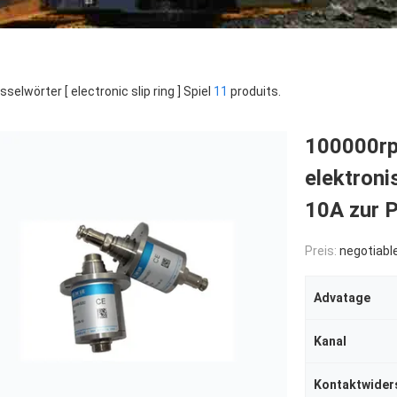
sselwörter [ electronic slip ring ] Spiel
11
produits.
100000rp
elektroni
10A zur P
Preis:
negotiabl
Advatage
Kanal
Kontaktwider