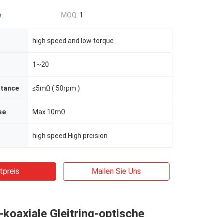
e
MOQ:
1
high speed and low torque
1~20
stance
≤5mΩ ( 50rpm )
se
Max 10mΩ
high speed High prcision
tpreis
Mailen Sie Uns
-koaxiale Gleitring-optische