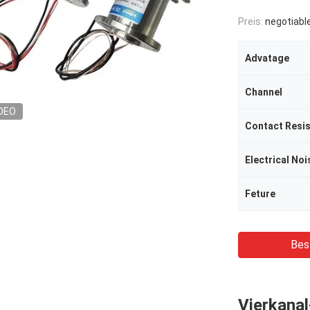
Preis:
negotiabl
Advatage
Channel
DEO
Contact Resi
Electrical Noi
Feture
Bes
Vierkanal