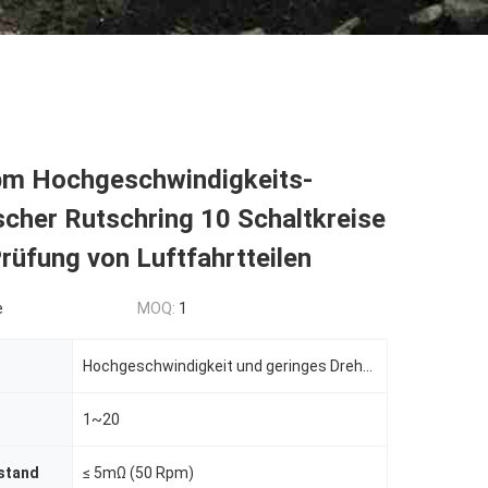
m Hochgeschwindigkeits-
scher Rutschring 10 Schaltkreise
rüfung von Luftfahrtteilen
e
MOQ:
1
Hochgeschwindigkeit und geringes Drehmoment
1~20
stand
≤ 5mΩ (50 Rpm)