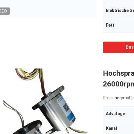
Elektrische G
DEO
Fett
Bes
Hochsprac
26000rpm
Preis:
negotiabl
Advatage
Kanal