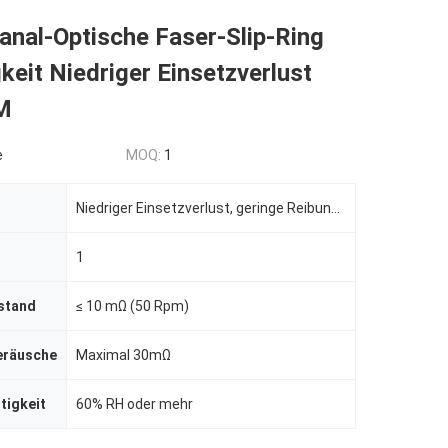
anal-Optische Faser-Slip-Ring
keit Niedriger Einsetzverlust
M
e
MOQ:
1
Niedriger Einsetzverlust, geringe Reibung, geringer Kontaktverschleiß, geringer Lärm, hohe Drehgesch
1
stand
≤ 10 mΩ (50 Rpm)
eräusche
Maximal 30mΩ
tigkeit
60% RH oder mehr