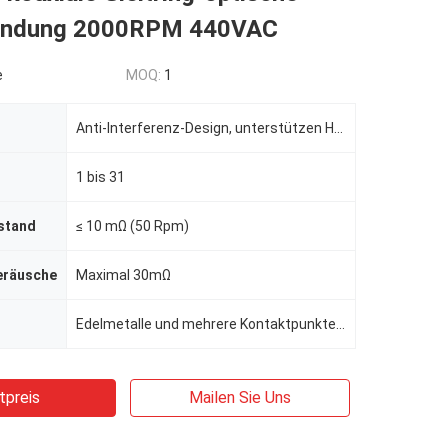
bindung 2000RPM 440VAC
e
MOQ:
1
Anti-Interferenz-Design, unterstützen Hyrid-Übertragung mit schwachem Signal.
1 bis 31
stand
≤ 10 mΩ (50 Rpm)
eräusche
Maximal 30mΩ
Edelmetalle und mehrere Kontaktpunkte in jeder Schaltung
tpreis
Mailen Sie Uns