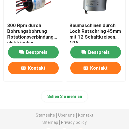
300 Rpm durch
Baumaschinen durch
Bohrungsbohrung
Loch Rutschring 45mm
Rotationsverbindung
mit 12 Schaltkreisen
elektrischer
10A
Schiebering
Bestpreis
Bestpreis
Innendiameter 65 mm
Kontakt
Kontakt
Sehen Sie mehr an
Startseite
Über uns
Kontakt
Sitemap
Privacy policy