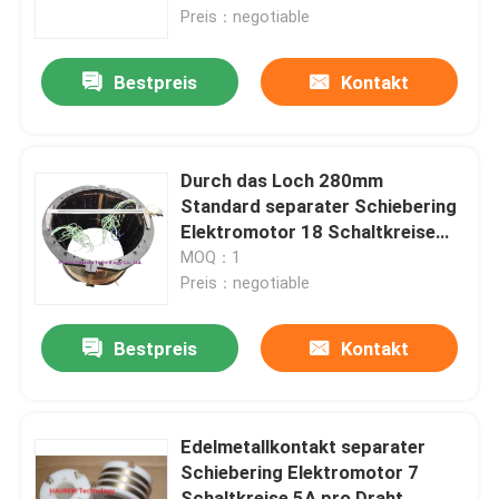
Preis：negotiable
Über uns
Bestpreis
Kontakt
Werksbesichtigung
Durch das Loch 280mm
Qualitätskontrolle
Standard separater Schiebering
Elektromotor 18 Schaltkreise
600rpm
MOQ：1
Bitte um ein Angebot
Preis：negotiable
Leitfähiger Rutschring
Bestpreis
Kontakt
Hochgeschwindigkeitsschleifring
Edelmetallkontakt separater
Schiebering Elektromotor 7
Wasserdichtes Rutschring
Schaltkreise 5A pro Draht