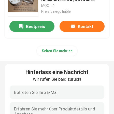
übertragen
MOQ：1
Preis：negotiable
Signal-Schleifringe
Bestpreis
Kontakt
Durch Lochschleifring
unterschiedlicher Schleifring
Sehen Sie mehr an
Pfannkuchenschleifring
Hinterlass eine Nachricht
Faser-Optikdrehgelenk
Wir rufen Sie bald zurück!
Hohe gegenwärtige Schleifringe
Quecksilberschleifring