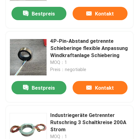
Bestpreis
Kontakt
4P-Pin-Abstand getrennte
Schieberinge flexible Anpassung
Windkraftanlage Schiebering
MOQ：1
Preis：negotiable
Bestpreis
Kontakt
Zu Hause
Industriegeräte Getrennter
Produkte
Rutschring 3 Schaltkreise 200A
Strom
Videos
MOQ：1