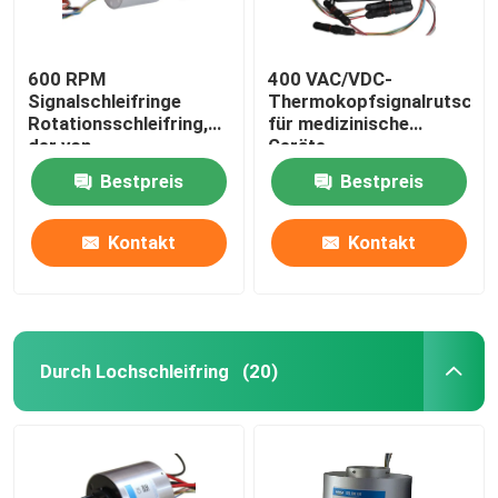
600 RPM
400 VAC/VDC-
Signalschleifringe
Thermokopfsignalrutschri
Rotationsschleifring,
für medizinische
der von
Geräte
Verpackungsmaschinen
Bestpreis
Bestpreis
verwendet wird
Kontakt
Kontakt
Durch Lochschleifring
(20)