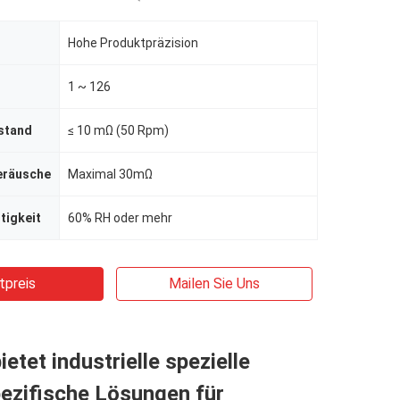
Hohe Produktpräzision
1 ~ 126
stand
≤ 10 mΩ (50 Rpm)
eräusche
Maximal 30mΩ
tigkeit
60% RH oder mehr
tpreis
Mailen Sie Uns
etet industrielle spezielle
ezifische Lösungen für