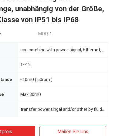
nge, unabhängig von der Größe,
Klasse von IP51 bis IP68
e
MOQ:
1
can combine with power, signal, Ethernet, USB, DeviceNet, Control Net, Canbus on request
1~12
stance
≤10mΩ ( 50rpm )
se
Max 30mΩ
transfer power,singal and/or other by fluid medium
tpreis
Mailen Sie Uns