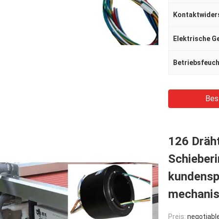
Kontaktwider
Elektrische G
Betriebsfeuch
Bes
126 Dräht
Schieber
kundenspe
mechanis
Preis:
negotiabl