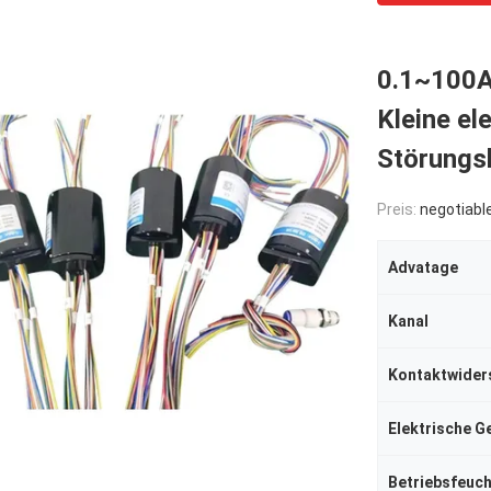
0.1~100A
Kleine el
Störung
Preis:
negotiabl
Advatage
Kanal
Kontaktwider
Elektrische G
Betriebsfeuch