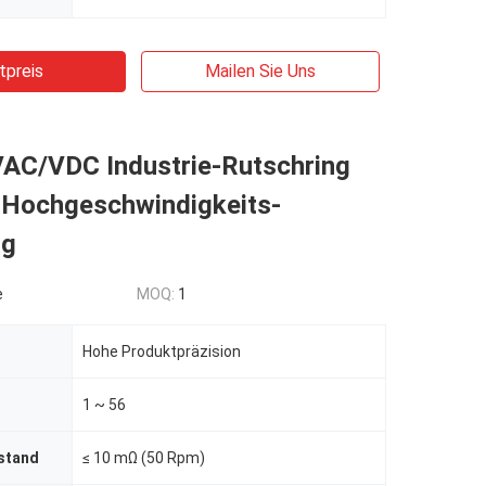
tpreis
Mailen Sie Uns
AC/VDC Industrie-Rutschring
Hochgeschwindigkeits-
ng
e
MOQ:
1
Hohe Produktpräzision
1 ~ 56
stand
≤ 10 mΩ (50 Rpm)