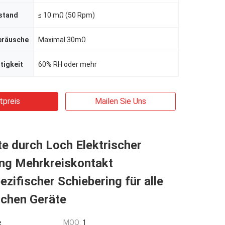
stand
≤ 10 mΩ (50 Rpm)
eräusche
Maximal 30mΩ
tigkeit
60% RH oder mehr
tpreis
Mailen Sie Uns
e durch Loch Elektrischer
ing Mehrkreiskontakt
zifischer Schiebering für alle
chen Geräte
e
MOQ:
1