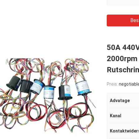
Bes
50A 440V
2000rpm 
Rutschri
Preis:
negotiabl
Advatage
Kanal
Kontaktwider