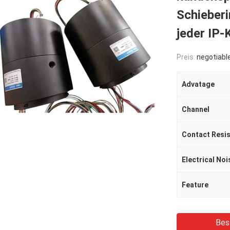
Schieberi
jeder IP-
Preis:
negotiabl
Advatage
Channel
Contact Resi
Electrical Noi
Feature
Bes