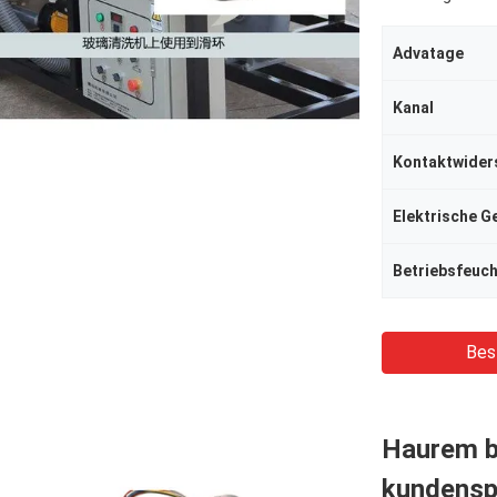
Advatage
Kanal
Kontaktwider
Elektrische G
Betriebsfeuch
Bes
Haurem bi
kundensp