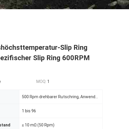
shöchsttemperatur-Slip Ring
ezifischer Slip Ring 600RPM
e
MOQ:
1
500 Rpm drehbarer Rutschring, Anwendung bei hohen Temperaturen
1 bis 96
stand
≤ 10 mΩ (50 Rpm)