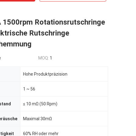
 1500rpm Rotationsrutschringe
ektrische Rutschringe
shemmung
e
MOQ:
1
Hohe Produktpräzision
1 ~ 56
stand
≤ 10 mΩ (50 Rpm)
eräusche
Maximal 30mΩ
tigkeit
60% RH oder mehr