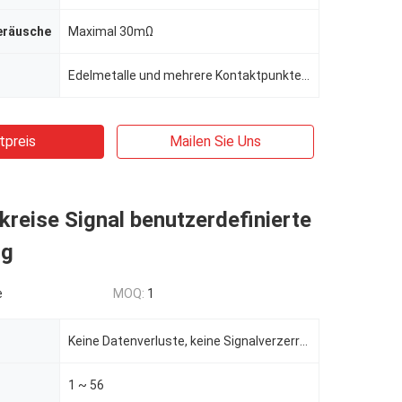
eräusche
Maximal 30mΩ
Edelmetalle und mehrere Kontaktpunkte in jeder Schaltung
tpreis
Mailen Sie Uns
kreise Signal benutzerdefinierte
ng
e
MOQ:
1
Keine Datenverluste, keine Signalverzerrungen, kann elektrische Energie und Signalübertragung kombin
1 ~ 56