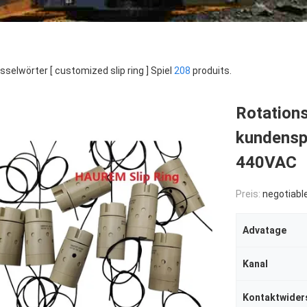
sselwörter [ customized slip ring ] Spiel
208
produits.
Rotation
kundensp
440VAC
Preis:
negotiabl
Advatage
Kanal
Kontaktwider