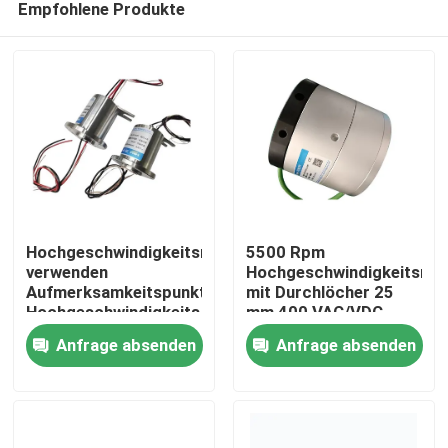
Empfohlene Produkte
Hochgeschwindigkeitsrutschschleife
5500 Rpm
verwenden
Hochgeschwindigkeitsrut
Aufmerksamkeitspunkte,
mit Durchlöcher 25
Hochgeschwindigkeits-
mm 400 VAC/VDC
Nach Hause
elektronische
Anfrage absenden
Anfrage absenden
Rutschring 10
Schaltkreise 10A für
Über uns
die Prüfung von
Luftreifen
Kontakte