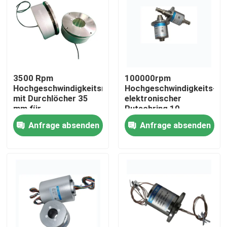
Produkte
Videos
3500 Rpm
100000rpm
Hochgeschwindigkeitsrutschring
Hochgeschwindigkeits-
Leitfähiger Rutschring
mit Durchlöcher 35
elektronischer
mm für
Rutschring 10
Zentrifugalmaschine
Schaltkreise 10A zur
Anfrage absenden
Anfrage absenden
Hochgeschwindigkeitsschleifring
Prüfung von
Luftfahrtteilen
Wasserdichtes Rutschring
Signal-Schleifringe
Durch Lochschleifring