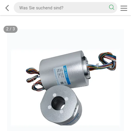
2
/
3