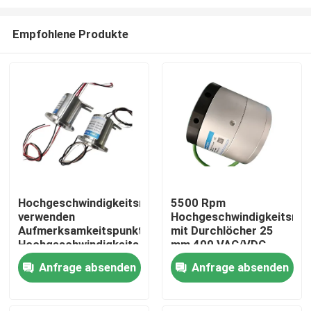
Empfohlene Produkte
Hochgeschwindigkeitsrutschschleife
5500 Rpm
verwenden
Hochgeschwindigkeitsrut
Nach Hause
Aufmerksamkeitspunkte,
mit Durchlöcher 25
Hochgeschwindigkeits-
mm 400 VAC/VDC
elektronische
Über uns
Anfrage absenden
Anfrage absenden
Rutschring 10
Schaltkreise 10A für
die Prüfung von
Kontakte