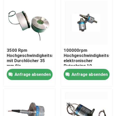
Luftreifen
Produkte
Videos
Leitfähiger Rutschring
3500 Rpm
100000rpm
Hochgeschwindigkeitsrutschring
Hochgeschwindigkeits-
mit Durchlöcher 35
elektronischer
Hochgeschwindigkeitsschleifring
mm für
Rutschring 10
Zentrifugalmaschine
Schaltkreise 10A zur
Anfrage absenden
Anfrage absenden
Prüfung von
Wasserdichtes Rutschring
Luftfahrtteilen
Signal-Schleifringe
Durch Lochschleifring